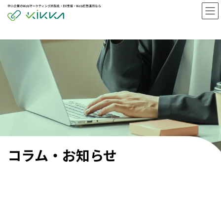
コ
ナ
ン
ビ
テ
ゲ
ン
ー
ツ
シ
へ
ョ
ス
ン
キ
に
ッ
移
プ
動
コラム・お知らせ