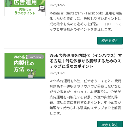
2025/12/22
Meta広告（Instagram・Facebook）運用を内製
化したい企業向けに、失敗しやすいポイントと
成功確率を高める進め方を解説。90日ロードマ
ップと現場視点のポイントを整理します。
続きを読む
Web広告運用を内製化（インハウス）す
Web広告
る方法｜外注依存から脱却するためのス
テップと成功のポイント
2025/11/21
Web広告運用を外注に任せきりにすると、費用
対効果の不透明さやノウハウが蓄積しないなど
成長の限界が生まれます。本記事では、企業が
広告運用を内製化する背景、外注の典型的課
題、成功企業に共通するポイント、中小企業が
無理なく始められる現実的ステップまでを解説
します。
続きを読む