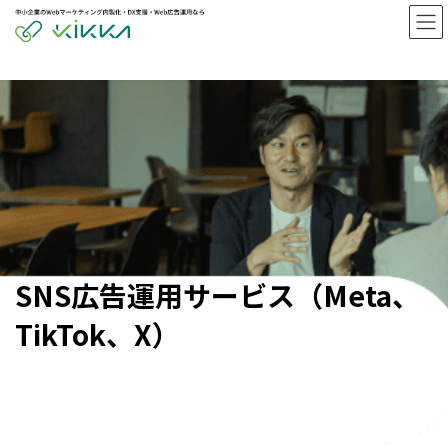
コ
ナ
ン
ビ
テ
ゲ
ン
ー
ツ
シ
へ
ョ
ス
ン
キ
に
ッ
移
プ
動
SNS広告運用サービス（Meta、
TikTok、X）