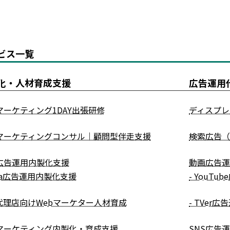
ビス一覧
化・人材育成支援
広告運用
マーケティング1DAY出張研修
ディスプレ
bマーケティングコンサル｜顧問型伴走支援
検索広告
b広告運用内製化支援
動画広告
ta広告運用内製化支援
- YouT
代理店向けWebマーケター人材育成
- TVer
bマーケティング内製化・育成支援
SNS広告