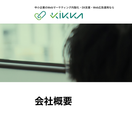
コ
ナ
ン
ビ
テ
ゲ
ン
ー
ツ
シ
へ
ョ
ス
ン
キ
に
ッ
移
プ
動
会社概要